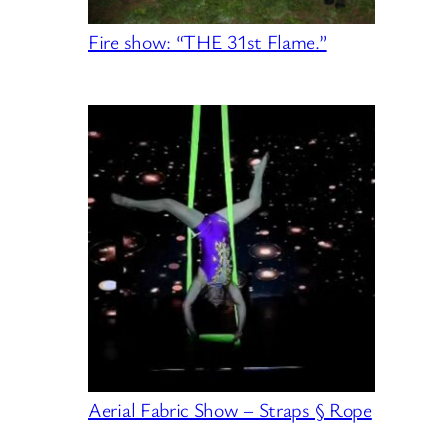
Fire show: “THE 31st Flame.”
Aerial Fabric Show – Straps § Rope