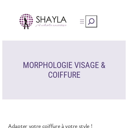
Skip
to
Rechercher
content
MORPHOLOGIE VISAGE &
COIFFURE
Adapter votre coiffure à votre style !